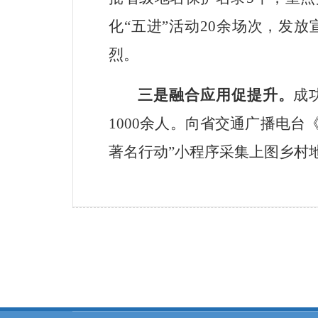
化
“
五进
”
活动
20
余场次，发放
烈。
三是融合应用促提升。
成
1000
余人。向省交通广播电台
著名行动
”
小程序采集上图乡村