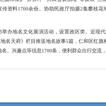
宣传资料
1700
余份。协助民政厅拍摄
2
集攀枝花
功举办地名文化展演活动，设置政区类、近现代
《地名天府》栏目推送地名故事
5
篇，仁和区红旗
地名、兴趣点等信息
1700
条，便利群众出行交流