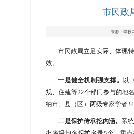
市民政
攀枝
来源：
市民政局立足实际、体现
效。
一是健全机制强支撑。
以
规、住建等
22
个部门参与的地
纳市、县（区）两级专家学者
34
二是保护传承挖内涵。
系
批省级地名保护名录
5
个，重点